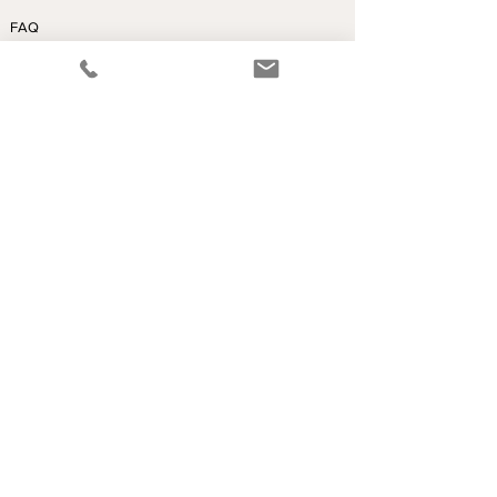
FAQ
AGB
Impressum
doppelNAHT
e-Mail
doppelnaht@gmx.ch
© 2025 by doppelNAHT