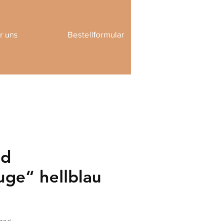
r uns
Bestellformular
nd
uge“ hellblau