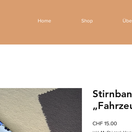
Home
Shop
Übe
Stirnba
„Fahrze
Preis
CHF 15.00