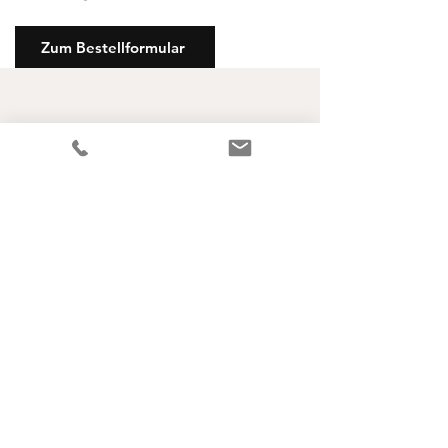
Zum Bestellformular
FAQ
AGB
Impressum
doppelNAHT
e-Mail
doppelnaht@gmx.ch
© 2025 by doppelNAHT