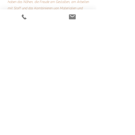
haben das Nähen, die Freude am Gestalten, am Arbeiten
mit Stoff und das Kombinieren von Materialien und
Farben entdeckt. Aus Leidenschaft und als Ausgleich
kreieren wir in unserer Freizeit unsere Lieblingsstücke
und erfreuen damit gross und klein.
Wir freuen uns, auch dich und deine Liebsten mit
unseren doppelNAHT Kreationen zu begeistern!
FAQ
AGB
Impressum