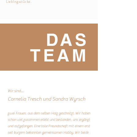
Lieblingsstücke.
DAS
TEAM
Wir sind...
Cornelia Tresch und Sandra Wyrsch
zwei Frauen, aus dem selben Holz geschnitzt. Wir haben
schon viel zusammen erlebt und bestanden, uns ergänzt
und aufgefangen. Eine tolle Freundschaft mit einem erst
seit kurzem bekannten gemeinsamen Hobby. Wir beide